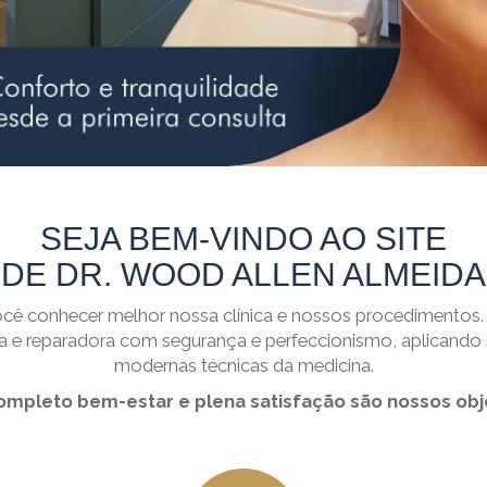
SEJA BEM-VINDO AO SITE
DE DR. WOOD ALLEN ALMEIDA
ê conhecer melhor nossa clínica e nossos procedimentos. 
ica e reparadora com segurança e perfeccionismo, aplicando
modernas técnicas da medicina.
ompleto bem-estar e plena satisfação são nossos obje