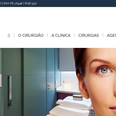
 CRM-PE 16448 | RQE 930
O CIRURGIÃO
A CLÍNICA
CIRURGIAS
AGE