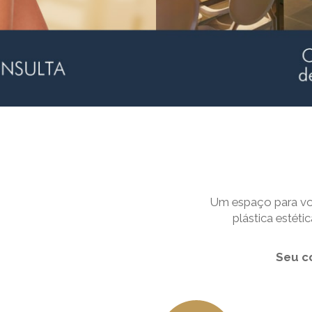
Um espaço para voc
plástica estét
Seu c